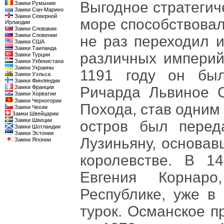
Выгодное стратеги
Замки Румынии
Замки Сан-Марино
Замки Северной
море способствовал
Ирландии
Замки Словакии
Замки Словении
не раз переходил и
Замки США
Замки Таиланда
различных империй
Замки Турции
Замки Узбекистана
Замки Украины
1191 году он был
Замки Уэльса
Замки Финляндии
Замки Франции
Ричарда Львиное С
Замки Хорватии
Замки Черногории
Похода, став одним 
Замки Чехии
Замки Швейцарии
Замки Швеции
остров был перед
Замки Шотландии
Замки Эстонии
Лузиньяну, основа
Замки Японии
королевстве. В 1
Евгения Корнаро
Республике, уже в
турок. Османское п