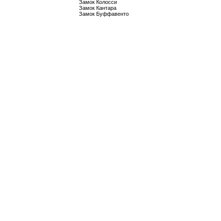
Замок Колосси
Замок Кантара
Замок Буффавенто