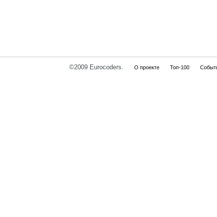
©2009 Eurocoders.
О проекте
Топ-100
Событ