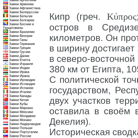
Замки Аргентины
Замки Армении
Замки Афганистана
Замки Белоруссии
Κύπρος
Кипр (греч.
Замки Бельгии
Замки Болгарии
Замки Боснии и
остров в Средиз
Герцеговины
Замки Бразилии
километров. Он прот
Замки Венгрии
Замки Ганы
Замки Германии
в ширину достигает 
Замки Греции
Замки Грузии
в северо-восточной
Замки Дании
Замки Египта
Замки Израиля
380 км от Египта, 10
Замки Индии
Замки Ирака
Замки Ирана
С политической точ
Замки Ирландии
Замки Исландии
государством, Респ
Замки Испании
Замки Италии
Замки Канады
двух участков тер
Замки Китая
Замки Кубы
Замки Марокко
оставила в своём 
Замки Мексики
Замки Молдавии
Декелия).
Замки Монако
Замки Нидерландов
Замки Польши
Историческая сводк
Замки Португалии
Замки России