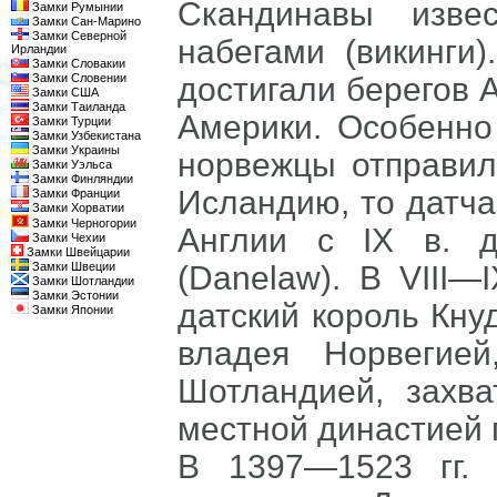
Скандинавы изве
Замки Румынии
Замки Сан-Марино
Замки Северной
набегами (викинги
Ирландии
Замки Словакии
Замки Словении
достигали берегов 
Замки США
Замки Таиланда
Америки. Особенно
Замки Турции
Замки Узбекистана
Замки Украины
норвежцы отправил
Замки Уэльса
Замки Финляндии
Исландию, то датч
Замки Франции
Замки Хорватии
Замки Черногории
Англии с IX в. д
Замки Чехии
Замки Швейцарии
Замки Швеции
(Danelaw). В VIII—
Замки Шотландии
Замки Эстонии
датский король Кну
Замки Японии
владея Норвегие
Шотландией, захв
местной династией 
В 1397—1523 гг. 