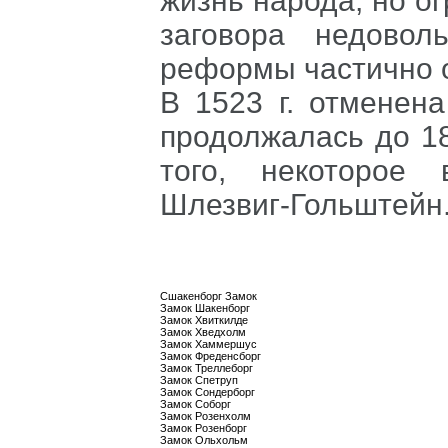
жизнь народа, но о
заговора недовол
реформы частично 
В
1523
г. отменена
продолжалась до
1
того, некоторое
Шлезвиг-Гольштейн
Сшакенборг Замок
Замок Шакенборг
Замок Хвиткилде
Замок Хведхолм
Замок Хаммершус
Замок Фреденсборг
Замок Треллеборг
Замок Спетруп
Замок Сондерборг
Замок Соборг
Замок Розенхолм
Замок Розенборг
Замок Ольхольм