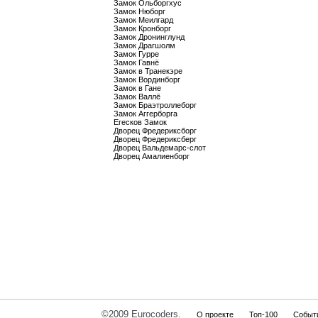
Замок Ольборгхус
Замок Нюборг
Замок Меилгард
Замок Кронборг
Замок Дронинглунд
Замок Драгшолм
Замок Гурре
Замок Гавнё
Замок в Транекэре
Замок Вординборг
Замок в Гане
Замок Валлё
Замок Браэтроллеборг
Замок Аггерборга
Егесков Замок
Дворец Фредериксборг
Дворец Фредериксберг
Дворец Вальдемарс-слот
Дворец Амалиенборг
©2009 Eurocoders.
О проекте
Топ-100
Событ