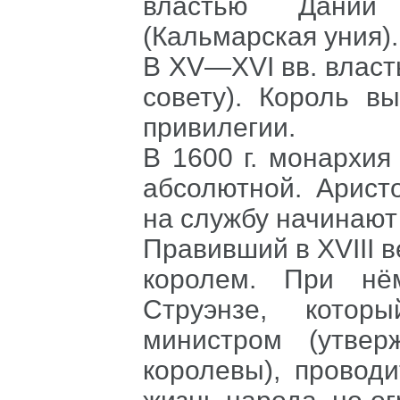
властью Дании
(Кальмарская уния).
В XV—XVI вв. власт
совету). Король в
привилегии.
В
1600
г. монархия
абсолютной. Арист
на службу начинают 
Правивший в XVIII 
королем. При нё
Струэнзе
, которы
министром (утве
королевы), провод