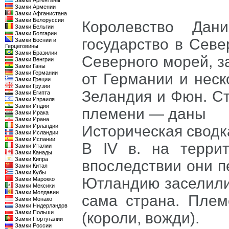
Замки Аргентины
Замки Армении
Замки Афганистана
Замки Белоруссии
Королевство Дан
Замки Бельгии
Замки Болгарии
государство в Севе
Замки Боснии и
Герцеговины
Замки Бразилии
Северного морей, з
Замки Венгрии
Замки Ганы
Замки Германии
от Германии и неск
Замки Греции
Замки Грузии
Зеландия и Фюн. Ст
Замки Египта
Замки Израиля
Замки Индии
племени — даны
Замки Ирака
Замки Ирана
Замки Ирландии
Историческая сводк
Замки Исландии
Замки Испании
В IV в. на терри
Замки Италии
Замки Канады
Замки Кипра
впоследствии они п
Замки Китая
Замки Кубы
Ютландию заселили
Замки Марокко
Замки Мексики
Замки Молдавии
сама страна. Плем
Замки Монако
Замки Нидерландов
Замки Польши
(короли, вожди).
Замки Португалии
Замки России