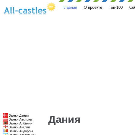
Главная
О проекте
Топ-100
Со
Дания
Замки Дании
Замки Австрии
Замки Албании
Замки Англии
Замки Андорры