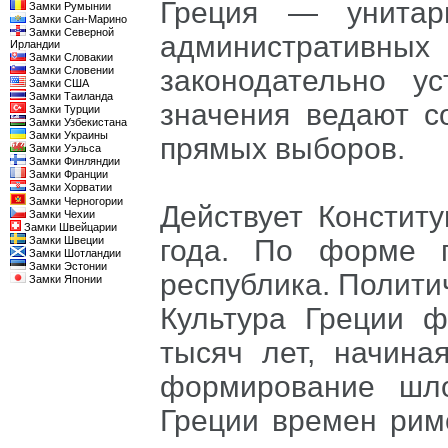
Греция — унитар
Замки Румынии
Замки Сан-Марино
Замки Северной
административны
Ирландии
Замки Словакии
Замки Словении
законодательно у
Замки США
Замки Таиланда
значения ведают с
Замки Турции
Замки Узбекистана
Замки Украины
прямых выборов.
Замки Уэльса
Замки Финляндии
Замки Франции
Замки Хорватии
Замки Черногории
Действует Констит
Замки Чехии
Замки Швейцарии
Замки Швеции
года. По форме 
Замки Шотландии
Замки Эстонии
республика. Полити
Замки Японии
Культура Греции 
тысяч лет, начина
формирование шл
Греции времен римс