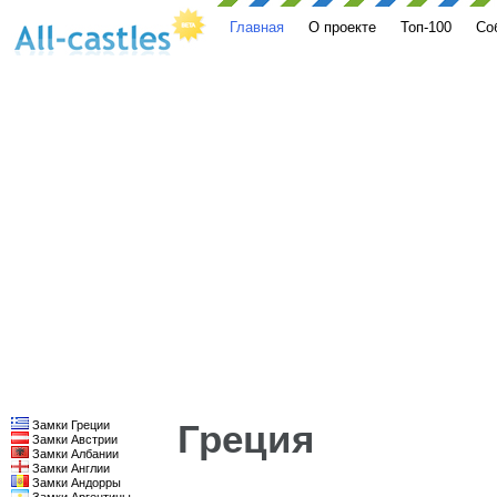
Главная
О проекте
Топ-100
Со
Греция
Замки Греции
Замки Австрии
Замки Албании
Замки Англии
Замки Андорры