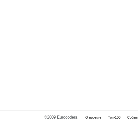
©2009 Eurocoders.
О проекте
Топ-100
Событ