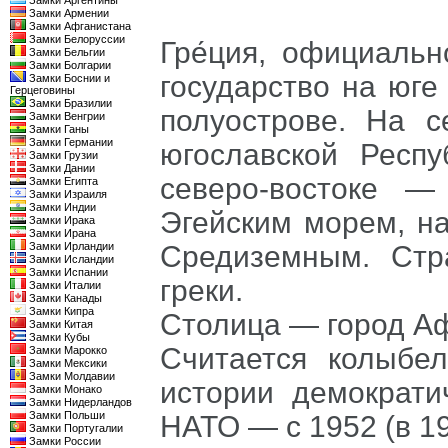
Замки Аргентины
Замки Армении
Замки Афганистана
Замки Белоруссии
Гре́ция, официаль
Замки Бельгии
Замки Болгарии
государство на юг
Замки Боснии и
Герцеговины
Замки Бразилии
полуострове. На 
Замки Венгрии
Замки Ганы
Замки Германии
югославской Респ
Замки Грузии
Замки Дании
северо-востоке —
Замки Египта
Замки Израиля
Замки Индии
Эгейским морем, н
Замки Ирака
Замки Ирана
Замки Ирландии
Средиземным. Стр
Замки Исландии
Замки Испании
греки.
Замки Италии
Замки Канады
Замки Кипра
Столица — город А
Замки Китая
Замки Кубы
Считается колыбе
Замки Марокко
Замки Мексики
Замки Молдавии
истории демократи
Замки Монако
Замки Нидерландов
Замки Польши
НАТО — с 1952 (в 1
Замки Португалии
Замки России