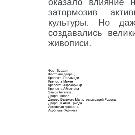
оказало влияние н
затормозив акти
культуры. Но да
создавались велик
живописи.
Форт Бурдзи
Фестский дворец
Крепость Паламиди
Крепость Микен
Крепость Акрокоринф
Крепость Айгостена
Замок Ангелов
Дворец Кносс
Дворец Великого Магистра рыцарей Родоса
Дворец в Агия-Триада
Аргосская крепость
Акро́поль (Афины)