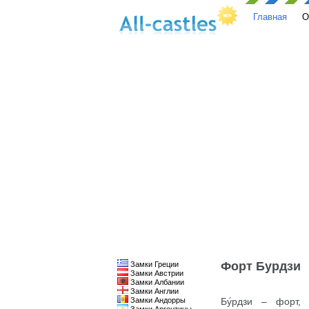
Главная
О
Форт Бурдзи
Замки Греции
Замки Австрии
Замки Албании
Замки Англии
Замки Андорры
Бу́рдзи – форт,