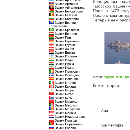
Замки Аргентины
Венецианцы называ
Замки Армении
«морской башней»
Замки Афганистана
Паши в 1473 году
Замки Белоруссии
После открытия ту
Замки Бельгии
Замки Болгарии
Теперь в нем расп
Замки Боснии и
Герцеговины
Замки Бразилии
Замки Венгрии
Замки Ганы
Замки Германии
Замки Грузии
Замки Дании
Замки Египта
Замки Израиля
Замки Индии
Замки Ирака
Замки Ирана
Замки Ирландии
Замки Исландии
Метки:
бурдзи
,
замки гр
Замки Испании
Замки Италии
Комментарии
Замки Канады
Замки Кипра
Замки Китая
Замки Кубы
Замки Марокко
Замки Мексики
Замки Молдавии
Имя
Замки Монако
Замки Нидерландов
Замки Польши
Замки Португалии
Комментарий
Замки России