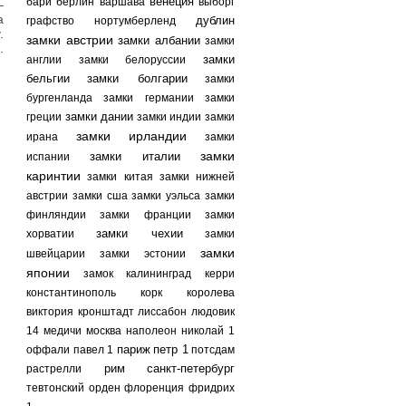
венеция
бари
берлин
варшава
выборг
–
а
дублин
графство нортумберленд
.
замки австрии
замки албании
замки
.
замки
англии
замки белоруссии
бельгии
замки болгарии
замки
бургенланда
замки германии
замки
замки дании
греции
замки индии
замки
замки ирландии
ирана
замки
замки
замки италии
испании
каринтии
замки китая
замки нижней
австрии
замки сша
замки уэльса
замки
финляндии
замки франции
замки
замки чехии
хорватии
замки
замки
швейцарии
замки эстонии
японии
замок
калининград
керри
константинополь
корк
королева
виктория
кронштадт
лиссабон
людовик
14
медичи
москва
наполеон
николай 1
париж
петр 1
оффали
павел 1
потсдам
рим
санкт-петербург
растрелли
тевтонский орден
флоренция
фридрих