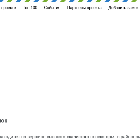
 проекте
Топ-100
События
Партнеры проекта
Добавить замок
мок
 находится на вершине высокого скалистого плоскогорья в районно