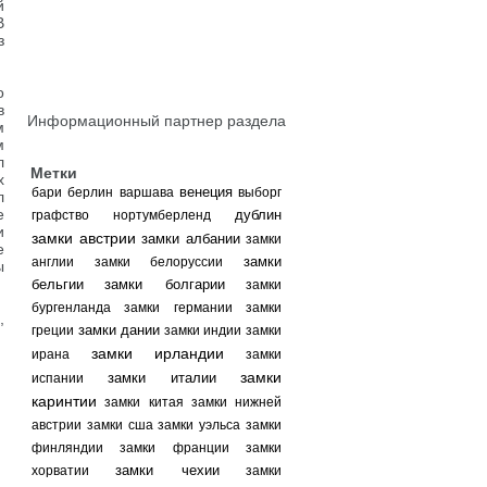
й
В
з
о
в
Информационный партнер раздела
м
м
л
Метки
х
венеция
бари
берлин
варшава
выборг
л
е
дублин
графство нортумберленд
и
замки австрии
замки албании
замки
е
замки
англии
замки белоруссии
ы
бельгии
замки болгарии
замки
бургенланда
замки германии
замки
,
замки дании
греции
замки индии
замки
замки ирландии
ирана
замки
замки
замки италии
испании
каринтии
замки китая
замки нижней
австрии
замки сша
замки уэльса
замки
финляндии
замки франции
замки
замки чехии
хорватии
замки