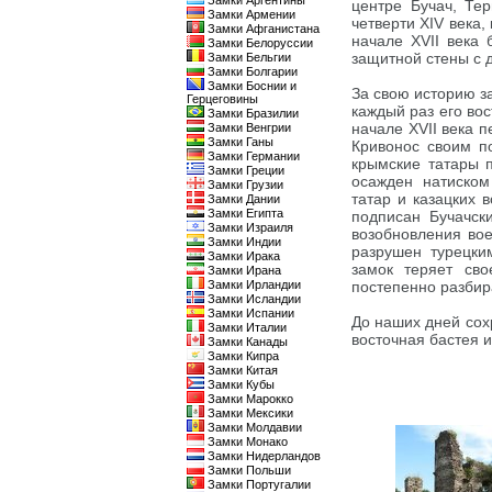
Замки Аргентины
центре Бучач, Те
Замки Армении
четверти XIV века,
Замки Афганистана
начале XVII века
Замки Белоруссии
защитной стены с 
Замки Бельгии
Замки Болгарии
Замки Боснии и
За свою историю з
Герцеговины
каждый раз его вос
Замки Бразилии
начале XVII века 
Замки Венгрии
Замки Ганы
Кривонос своим п
Замки Германии
крымские татары п
Замки Греции
осажден натиском
Замки Грузии
татар и казацких 
Замки Дании
Замки Египта
подписан Бучачск
Замки Израиля
возобновления вое
Замки Индии
разрушен турецки
Замки Ирака
замок теряет сво
Замки Ирана
Замки Ирландии
постепенно разби
Замки Исландии
Замки Испании
До наших дней сох
Замки Италии
восточная бастея 
Замки Канады
Замки Кипра
Замки Китая
Замки Кубы
Замки Марокко
Замки Мексики
Замки Молдавии
Замки Монако
Замки Нидерландов
Замки Польши
Замки Португалии