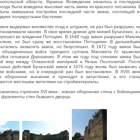
рнопольской области, Украина. Возведение началось в последне
 когда была воведена мысовая часть замка из красного песчаника. 
 была завершена постройка последней части замка, состоящей и
двумя полукруглыми бастеями.
амок выдержал множество осад и штурмов, не раз был разрушен, н
танавливали заново. В свое время домом для князей Бучачских, а 
перешел во владение Потоцких. В 1648 году замок разрушил Макси
олком, но был сразу же восстановлен Потоцкими. В дальнейше
ытались захватить замок, но безуспешно. В 1672 году замок бы
 объединенных войск турецкого султана Магомета IV, крымски
войск гетьмана Дорошенко. В этом же году под стенами замка бы
ий мир между Османской империей и Речью Посполитой. Посл
нных действий Бучачский замок в 1676 году вновь был захвачен 
ми войсками, но в очередной раз был востановлен. В XVIII век
е оборонное значение и приходит в запустение, а его стен
раются местными жителями на стройматериалы.
ранились строения XVI века - южная оборонная стена с бойницами
и фрагменты стен бывшего дворца.