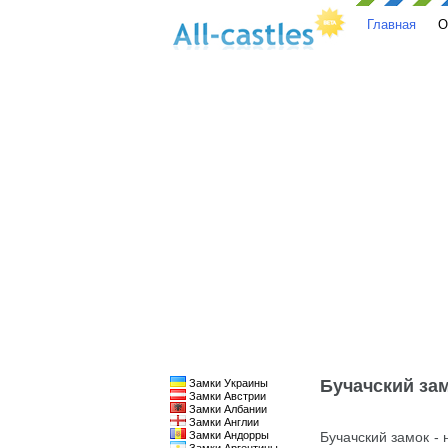
Главная
О
Бучачский за
Замки Украины
Замки Австрии
Замки Албании
Замки Англии
Замки Андорры
Бучачский замок -