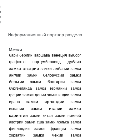
с
ю
о
д
Информационный партнер раздела
Метки
венеция
бари
берлин
варшава
выборг
дублин
графство нортумберленд
замки австрии
замки албании
замки
замки
англии
замки белоруссии
бельгии
замки болгарии
замки
бургенланда
замки германии
замки
замки дании
греции
замки индии
замки
замки ирландии
ирана
замки
замки
замки италии
испании
каринтии
замки китая
замки нижней
австрии
замки сша
замки уэльса
замки
финляндии
замки франции
замки
замки чехии
хорватии
замки