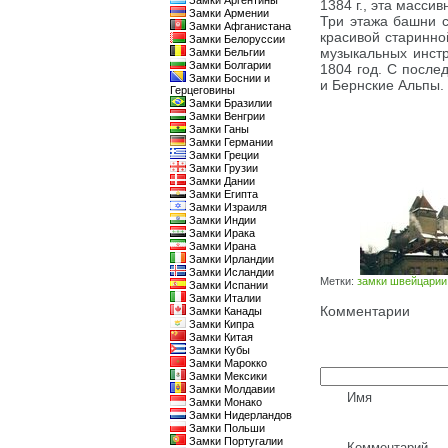
Замки Аргентины
1384 г., эта масси
Замки Армении
Три этажа башни с
Замки Афганистана
красивой старинн
Замки Белоруссии
музыкальных инстр
Замки Бельгии
Замки Болгарии
1804 год. С после
Замки Боснии и
и Бернские Альпы.
Герцеговины
Замки Бразилии
Замки Венгрии
Замки Ганы
Замки Германии
Замки Греции
Замки Грузии
Замки Дании
Замки Египта
Замки Израиля
Замки Индии
Замки Ирака
Замки Ирана
Замки Ирландии
Замки Исландии
Метки:
замки швейцарии
Замки Испании
Замки Италии
Комментарии
Замки Канады
Замки Кипра
Замки Китая
Замки Кубы
Замки Марокко
Замки Мексики
Замки Молдавии
Имя
Замки Монако
Замки Нидерландов
Замки Польши
Замки Португалии
Комментарий