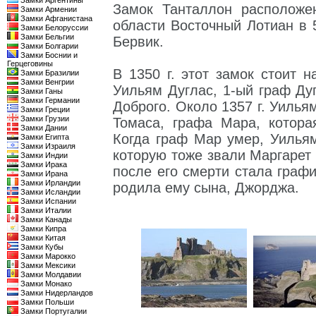
Замки Аргентины
Замок Танталлон расположе
Замки Армении
Замки Афганистана
области Восточный Лотиан в 5
Замки Белоруссии
Замки Бельгии
Бервик.
Замки Болгарии
Замки Боснии и
Герцеговины
В 1350 г. этот замок стоит 
Замки Бразилии
Замки Венгрии
Уильям Дуглас, 1-ый граф Ду
Замки Ганы
Замки Германии
Доброго. Около 1357 г. Уилья
Замки Греции
Замки Грузии
Томаса, графа Мара, котор
Замки Дании
Когда граф Мар умер, Уилья
Замки Египта
Замки Израиля
которую тоже звали Маргарет
Замки Индии
Замки Ирака
после его смерти стала граф
Замки Ирана
Замки Ирландии
родила ему сына, Джорджа.
Замки Исландии
Замки Испании
Замки Италии
Замки Канады
Замки Кипра
Замки Китая
Замки Кубы
Замки Марокко
Замки Мексики
Замки Молдавии
Замки Монако
Замки Нидерландов
Замки Польши
Замки Португалии