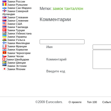
Замки России
Замки Румынии
Замки Сан-Марино
Метки:
замок танталлон
Замки Северной
Ирландии
Замки Словакии
Комментарии
Замки Словении
Замки США
Замки Таиланда
Замки Турции
Замки Узбекистана
Замки Украины
Замки Уэльса
Замки Финляндии
Замки Франции
Имя
Замки Хорватии
Замки Черногории
Замки Чехии
Комментарий
Замки Швейцарии
Замки Швеции
Замки Эстонии
Замки Японии
Введите код
©2009 Eurocoders.
О проекте
Топ-100
Событ