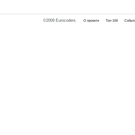
©2009 Eurocoders.
О проекте
Топ-100
Событ