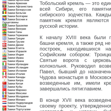
Замки Аргентины
Тобольский кремль — это еди
Замки Армении
Замки Афганистана
всей Сибири, его памятн
Замки Белоруссии
Замки Бельгии
сибирского зодчества. Кажд
Замки Болгарии
памятник кремля являются
Замки Боснии и
Герцеговины
русской истории.
Замки Бразилии
Замки Венгрии
Замки Ганы
Замки Германии
К началу XVIII века были 
Замки Греции
Замки Грузии
башни кремля, а также ряд н
Замки Дании
построек, находившихся 
Замки Египта
Замки Израиля
Софийским собором: Троицк
Замки Индии
Замки Ирака
Святые ворота с церков
Замки Ирана
Замки Ирландии
колокольня. Руководил возв
Замки Исландии
Павел, бывший до назначен
Замки Испании
Замки Италии
Чудова монастыря в Московс
Замки Канады
Замки Кипра
возведенные им, имели кре
Замки Китая
Замки Кубы
завершались пятиглавием.
Замки Марокко
Замки Мексики
Замки Молдавии
В конце XVII века возведе
Замки Монако
Замки Нидерландов
своему проекту, утвержденн
Замки Польши
Замки Португалии