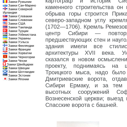
картограф и историк Си
Замки Румынии
Замки Сан-Марино
каменного строительства он
Замки Северной
обрыва горы строится Прик
Ирландии
Замки Словакии
северо-западном углу кремл
Замки Словении
Замки США
(1702—1706). Кремль Ремезо
Замки Таиланда
Замки Турции
центр Сибири — повтор
Замки Узбекистана
Замки Украины
предшествующих стен и науго
Замки Уэльса
здания имели все стилис
Замки Финляндии
Замки Франции
архитектуры XVII века. У
Замки Хорватии
Замки Черногории
сказался в новом осмыслени
Замки Чехии
Замки Швейцарии
проекту, поднимаясь на ш
Замки Швеции
Троицкого мыса, надо было
Замки Шотландии
Замки Эстонии
Дмитриевские ворота, отда
Замки Японии
Сибири Ермаку, и за тем
высотных сооружений Соф
Вознесенской церкви; выезд
Спасские ворота с башней.