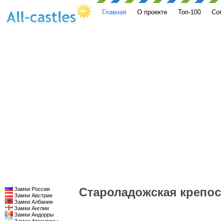
Главная
О проекте
Топ-100
Со
Староладожская крепос
Замки России
Замки Австрии
Замки Албании
Замки Англии
Замки Андорры