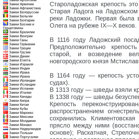
Замки Аргентины
Староладожская крепость это
Замки Армении
Замки Афганистана
Старая Ладога на Ладожском
Замки Белоруссии
Замки Бельгии
реки Ладожки. Первая была 
Замки Болгарии
Олега на рубеже IX—X веков.
Замки Боснии и
Герцеговины
Замки Бразилии
Замки Венгрии
В 1116 году Ладожский поса
Замки Ганы
Замки Германии
Предположительно крепост
Замки Греции
Замки Грузии
старой, и возведение ве
Замки Дании
новгородского князя Мстисла
Замки Египта
Замки Израиля
Замки Индии
Замки Ирака
В 1164 году — крепость уст
Замки Ирана
Замки Ирландии
судах).
Замки Исландии
В 1313 году — шведы взяли кр
Замки Испании
Замки Италии
В 1338 году — шведы безуспе
Замки Канады
Замки Кипра
Крепость переконструиров
Замки Китая
Замки Кубы
распространением огнестрел
Замки Марокко
Замки Мексики
сохранились Климентовская
Замки Молдавии
прясло между ними (восстан
Замки Монако
Замки Нидерландов
основе); Раскатная, Стрелоч
Замки Польши
Замки Португалии