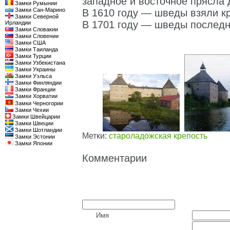
западное и восточное прясла 
Замки Румынии
Замки Сан-Марино
В 1610 году — шведы взяли кр
Замки Северной
В 1701 году — шведы последн
Ирландии
Замки Словакии
Замки Словении
Замки США
Замки Таиланда
Замки Турции
Замки Узбекистана
Замки Украины
Замки Уэльса
Замки Финляндии
Замки Франции
Замки Хорватии
Замки Черногории
Замки Чехии
Замки Швейцарии
Замки Швеции
Замки Шотландии
Метки:
староладожская крепость
Замки Эстонии
Замки Японии
Комментарии
Имя