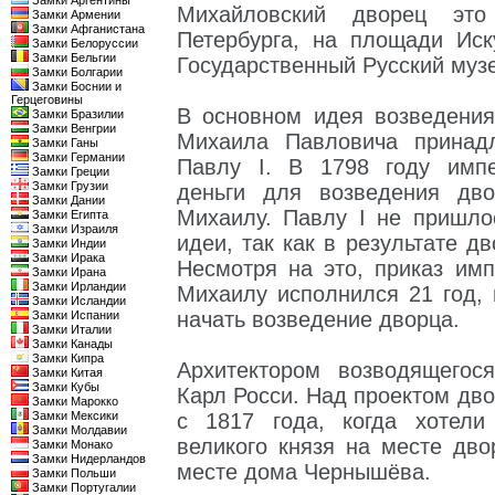
Замки Аргентины
Михайловский дворец эт
Замки Армении
Замки Афганистана
Петербурга, на площади Иск
Замки Белоруссии
Замки Бельгии
Государственный Русский муз
Замки Болгарии
Замки Боснии и
Герцеговины
В основном идея возведения
Замки Бразилии
Замки Венгрии
Михаила Павловича принадл
Замки Ганы
Замки Германии
Павлу I. В 1798 году импе
Замки Греции
Замки Грузии
деньги для возведения дв
Замки Дании
Михаилу. Павлу I не пришло
Замки Египта
Замки Израиля
идеи, так как в результате д
Замки Индии
Замки Ирака
Несмотря на это, приказ им
Замки Ирана
Замки Ирландии
Михаилу исполнился 21 год,
Замки Исландии
начать возведение дворца.
Замки Испании
Замки Италии
Замки Канады
Замки Кипра
Архитектором возводящегос
Замки Китая
Замки Кубы
Карл Росси. Над проектом дво
Замки Марокко
Замки Мексики
с 1817 года, когда хотели
Замки Молдавии
великого князя на месте дв
Замки Монако
Замки Нидерландов
месте дома Чернышёва.
Замки Польши
Замки Португалии