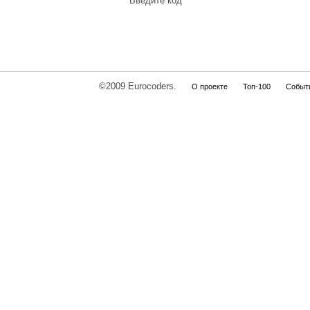
Введите код
©2009 Eurocoders.
О проекте
Топ-100
Событ