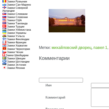
Замки Румынии
Замки Сан-Марино
Замки Северной
Ирландии
Замки Словакии
Замки Словении
Замки США
Замки Таиланда
Замки Турции
Замки Узбекистана
Замки Украины
Замки Уэльса
Замки Финляндии
Замки Франции
Замки Хорватии
Метки:
михайловский дворец
,
павел 1
Замки Черногории
Замки Чехии
Замки Швейцарии
Комментарии
Замки Швеции
Замки Шотландии
Замки Эстонии
Замки Японии
Имя
Комментарий