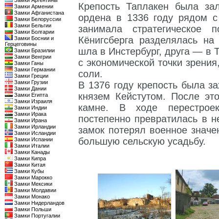
Замки Аргентины
Крепость Таплакен была за
Замки Армении
Замки Афганистана
ордена в 1336 году рядом с
Замки Белоруссии
Замки Бельгии
занимала стратегическое 
Замки Болгарии
Кёнигсберга разделялась на
Замки Боснии и
Герцеговины
шла в Инстербург, друга — в 
Замки Бразилии
Замки Венгрии
с экономической точки зрения
Замки Ганы
Замки Германии
соли.
Замки Греции
Замки Грузии
В 1376 году крепость была з
Замки Дании
князем Кейстутом. После эт
Замки Египта
Замки Израиля
камне. В ходе перестрое
Замки Индии
Замки Ирака
постепенно превратилась в 
Замки Ирана
Замки Ирландии
замок потерял военное значе
Замки Исландии
большую сельскую усадьбу.
Замки Испании
Замки Италии
Замки Канады
Замки Кипра
Замки Китая
Замки Кубы
Замки Марокко
Замки Мексики
Замки Молдавии
Замки Монако
Замки Нидерландов
Замки Польши
Замки Португалии