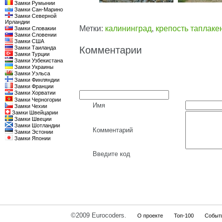
Замки Румынии
Замки Сан-Марино
Замки Северной
Ирландии
Метки:
калининград
,
крепость таплаке
Замки Словакии
Замки Словении
Замки США
Замки Таиланда
Комментарии
Замки Турции
Замки Узбекистана
Замки Украины
Замки Уэльса
Замки Финляндии
Замки Франции
Замки Хорватии
Замки Черногории
Имя
Замки Чехии
Замки Швейцарии
Замки Швеции
Замки Шотландии
Комментарий
Замки Эстонии
Замки Японии
Введите код
©2009 Eurocoders.
О проекте
Топ-100
Событ