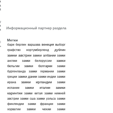
м
а
й
у
я
Информационный партнер раздела
и
Метки
с
венеция
бари
берлин
варшава
выборг
ь
дублин
графство нортумберленд
замки австрии
замки албании
замки
замки
англии
замки белоруссии
бельгии
замки болгарии
замки
бургенланда
замки германии
замки
замки дании
греции
замки индии
замки
замки ирландии
ирана
замки
замки
замки италии
испании
каринтии
замки китая
замки нижней
австрии
замки сша
замки уэльса
замки
финляндии
замки франции
замки
замки чехии
хорватии
замки