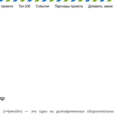
 проекте
Топ-100
События
Партнеры проекта
Добавить замок
др
» («Чумно́й») — это одно из долговременных оборонительны