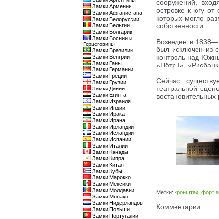
Замки Аргентины
сооружений, вход
Замки Армении
островке к югу от
Замки Афганистана
которых могло раз
Замки Белоруссии
собственности.
Замки Бельгии
Замки Болгарии
Замки Боснии и
Возведен в 1838—1
Герцеговины
был исключен из 
Замки Бразилии
контроль над Южн
Замки Венгрии
Замки Ганы
«Пётр I», «Рисбанк
Замки Германии
Замки Греции
Сейчас существу
Замки Грузии
театральной сцено
Замки Дании
Замки Египта
востановительных 
Замки Израиля
Замки Индии
Замки Ирака
Замки Ирана
Замки Ирландии
Замки Исландии
Замки Испании
Замки Италии
Замки Канады
Замки Кипра
Замки Китая
Замки Кубы
Замки Марокко
Замки Мексики
Замки Молдавии
Метки:
кронштад
,
форт а
Замки Монако
Замки Нидерландов
Комментарии
Замки Польши
Замки Португалии