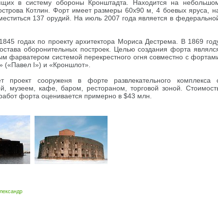
ящих в систему обороны Кронштадта. Находится на небольшо
 острова Котлин. Форт имеет размеры 60х90 м, 4 боевых яруса, н
меститься 137 орудий. На июль 2007 года является в федерально
845 годах по проекту архитектора Мориса Дестрема. В 1869 год
состава оборонительных построек. Целью создания форта являлс
ым фарватером системой перекрестного огня совместно с фортам
» («Павел I») и «Кроншлот».
ет проект сооруженя в форте развлекательного комплекса 
й, музеем, кафе, баром, рестораном, торговой зоной. Стоимост
работ форта оценивается примерно в $43 млн.
лександр