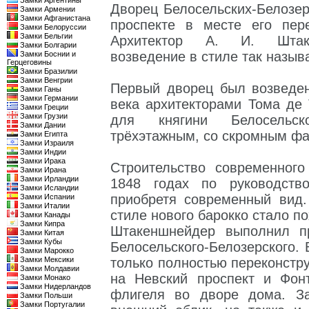
Замки Аргентины
Дворец Белосельских-Белозе
Замки Армении
Замки Афганистана
проспекте в месте его пер
Замки Белоруссии
Замки Бельгии
Архитектор А. И. Штаке
Замки Болгарии
возведение в стиле так назыв
Замки Боснии и
Герцеговины
Замки Бразилии
Замки Венгрии
Первый дворец был возведен
Замки Ганы
Замки Германии
века архитекторами Тома де
Замки Греции
Замки Грузии
для княгини Белосельск
Замки Дании
трёхэтажным, со скромным фа
Замки Египта
Замки Израиля
Замки Индии
Замки Ирака
Строительство современног
Замки Ирана
Замки Ирландии
1848 годах по руководств
Замки Исландии
приобретя современный вид.
Замки Испании
Замки Италии
стиле нового барокко стало п
Замки Канады
Замки Кипра
Штакеншнейдер выполнил пр
Замки Китая
Замки Кубы
Белосельского-Белозерского.
Замки Марокко
Замки Мексики
только полностью переконстр
Замки Молдавии
на Невский проспект и Фон
Замки Монако
Замки Нидерландов
флигеля во дворе дома. З
Замки Польши
Замки Португалии