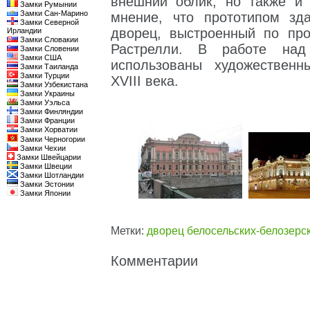
внешний облик, но также и 
Замки Румынии
Замки Сан-Марино
мнение, что прототипом зд
Замки Северной
дворец, выстроенный по про
Ирландии
Замки Словакии
Растрелли. В работе на
Замки Словении
Замки США
использованы художественн
Замки Таиланда
Замки Турции
XVIII века.
Замки Узбекистана
Замки Украины
Замки Уэльса
Замки Финляндии
Замки Франции
Замки Хорватии
Замки Черногории
Замки Чехии
Замки Швейцарии
Замки Швеции
Замки Шотландии
Замки Эстонии
Замки Японии
Метки:
дворец белосельских-белозерс
Комментарии