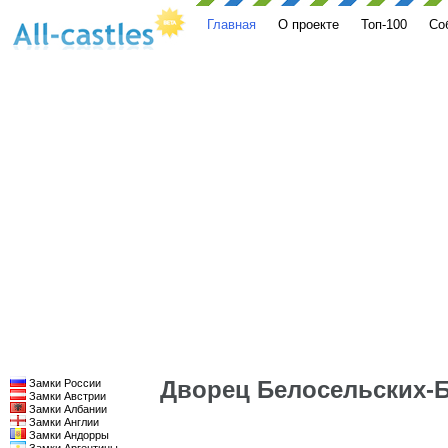
Главная
О проекте
Топ-100
Со
Дворец Белосельских-
Замки России
Замки Австрии
Замки Албании
Замки Англии
Замки Андорры