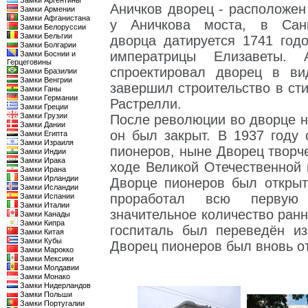
Замки Аргентины
Аничков дворец - расположе
Замки Армении
Замки Афганистана
у Аничкова моста, в Санкт
Замки Белоруссии
Замки Бельгии
дворца датируется 1741 год
Замки Болгарии
императрицы Елизаветы. 
Замки Боснии и
Герцеговины
спроектировал дворец в ви
Замки Бразилии
Замки Венгрии
завершил строительство в сти
Замки Ганы
Замки Германии
Растрелли.
Замки Греции
Замки Грузии
После революции во дворце н
Замки Дании
он был закрыт. В 1937 году
Замки Египта
Замки Израиля
пионеров, ныне Дворец творч
Замки Индии
Замки Ирака
ходе Великой Отечественной 
Замки Ирана
Замки Ирландии
Дворце пионеров был откры
Замки Исландии
проработал всю первую
Замки Испании
Замки Италии
значительное количество ран
Замки Канады
Замки Кипра
госпиталь был переведён и
Замки Китая
Замки Кубы
Дворец пионеров был вновь о
Замки Марокко
Замки Мексики
Замки Молдавии
Замки Монако
Замки Нидерландов
Замки Польши
Замки Португалии