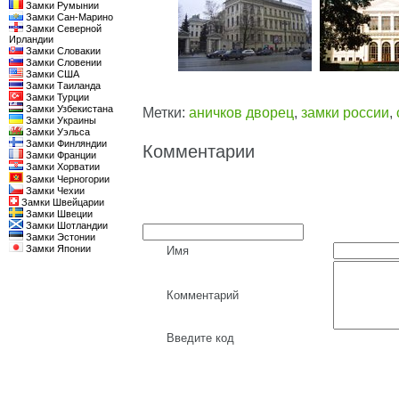
Замки Румынии
Замки Сан-Марино
Замки Северной
Ирландии
Замки Словакии
Замки Словении
Замки США
Замки Таиланда
Замки Турции
Замки Узбекистана
Метки:
аничков дворец
,
замки россии
,
Замки Украины
Замки Уэльса
Замки Финляндии
Комментарии
Замки Франции
Замки Хорватии
Замки Черногории
Замки Чехии
Замки Швейцарии
Замки Швеции
Замки Шотландии
Замки Эстонии
Замки Японии
Имя
Комментарий
Введите код