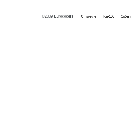
©2009 Eurocoders.
О проекте
Топ-100
Событ