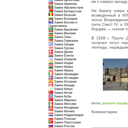
Замки Аргентины
км к северо-западу 
Замки Армении
Замки Афганистана
На берегу озера 
Замки Белоруссии
возведенный в XI
Замки Бельгии
Замки Болгарии
эпохи Возрождения
Замки Боснии и
папа Сикст IV, а 1
Герцеговины
Борджа — сыном па
Замки Бразилии
Замки Венгрии
Замки Ганы
В 1558 г. Паоло 
Замки Германии
получил титул гер
Замки Греции
легенды, нашедшие
Замки Грузии
Замки Дании
Замки Египта
Замки Израиля
Замки Индии
Замки Ирака
Замки Ирана
Замки Ирландии
Замки Исландии
Замки Испании
Замки Канады
Замки Кипра
Замки Китая
Замки Кубы
Замки Марокко
Метки:
джованни борджа
Замки Мексики
Замки Молдавии
Замки Монако
Комментарии
Замки Нидерландов
Замки Польши
Замки Португалии
Замки России