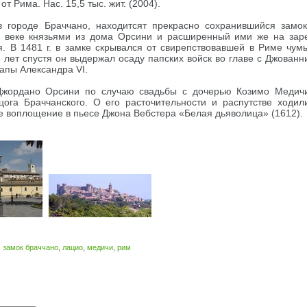
от Рима. Нас. 15,5 тыс. жит. (2004).
в городе Браччано, находитсят прекрасно сохранившийся замок
II веке князьями из дома Орсини и расширенный ими же на зар
. В 1481 г. в замке скрывался от свирепствовавшей в Риме чум
6 лет спустя он выдержал осаду папских войск во главе с Джованн
пы Александра VI.
Джордано Орсини по случаю свадьбы с дочерью Козимо Медич
цога Браччанского. О его расточительности и распутстве ходил
 воплощение в пьесе Джона Вебстера «Белая дьяволица» (1612).
,
замок браччано
,
лацио
,
медичи
,
рим