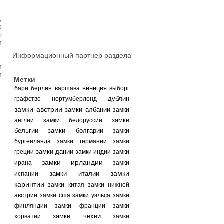
,
е
ы
и
Информационный партнер раздела
и
и
Метки
венеция
бари
берлин
варшава
выборг
дублин
графство нортумберленд
замки австрии
замки албании
замки
замки
англии
замки белоруссии
бельгии
замки болгарии
замки
бургенланда
замки германии
замки
замки дании
греции
замки индии
замки
замки ирландии
ирана
замки
замки
замки италии
испании
каринтии
замки китая
замки нижней
австрии
замки сша
замки уэльса
замки
финляндии
замки франции
замки
замки чехии
хорватии
замки