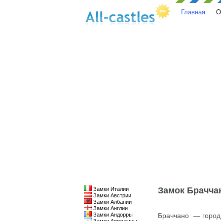
Главная
О
Замок Брачча
Замки Италии
Замки Австрии
Замки Албании
Замки Англии
Замки Андорры
Браччано — город 