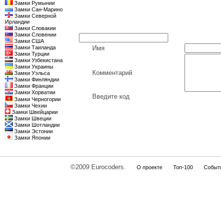
Замки Румынии
Замки Сан-Марино
Замки Северной
Ирландии
Замки Словакии
Замки Словении
Замки США
Замки Таиланда
Имя
Замки Турции
Замки Узбекистана
Замки Украины
Комментарий
Замки Уэльса
Замки Финляндии
Замки Франции
Замки Хорватии
Введите код
Замки Черногории
Замки Чехии
Замки Швейцарии
Замки Швеции
Замки Шотландии
Замки Эстонии
Замки Японии
©2009 Eurocoders.
О проекте
Топ-100
Событ