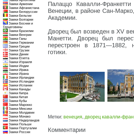
Замки Аргентины
Палаццо Кавалли-Франкетт
Замки Армении
Замки Афганистана
Венеции, в районе Сан-Марко,
Замки Белоруссии
Замки Бельгии
Академии.
Замки Болгарии
Замки Боснии и
Герцеговины
Дворец был возведен в XV век
Замки Бразилии
Замки Венгрии
Манетти. Дворец был перес
Замки Ганы
Замки Германии
перестроен в 1871—1882, 
Замки Греции
Замки Грузии
готики.
Замки Дании
Замки Египта
Замки Израиля
Замки Индии
Замки Ирака
Замки Ирана
Замки Ирландии
Замки Исландии
Замки Испании
Замки Канады
Замки Кипра
Замки Китая
Замки Кубы
Замки Марокко
Замки Мексики
Замки Молдавии
Метки:
венеция
,
дворец кавалли-фран
Замки Монако
Замки Нидерландов
Замки Польши
Замки Португалии
Комментарии
Замки России