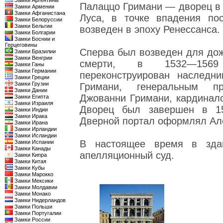
Замки Аргентины
Палаццо Гримани — дворец в 
Замки Армении
Замки Афганистана
Луса, в точке впадения по
Замки Белоруссии
Замки Бельгии
возведен в эпоху Ренессанса.
Замки Болгарии
Замки Боснии и
Герцеговины
Сперва был возведен для дож
Замки Бразилии
Замки Венгрии
смерти, в 1532—1569 
Замки Ганы
Замки Германии
переконструирован наследн
Замки Греции
Замки Грузии
Гримани, генеральным пр
Замки Дании
Джованни Гримани, кардинал
Замки Египта
Замки Израиля
Дворец был завершен в 15
Замки Индии
Замки Ирака
Дверной портал оформлял Ал
Замки Ирана
Замки Ирландии
Замки Исландии
В настоящее время в здан
Замки Испании
Замки Канады
апелляционный суд.
Замки Кипра
Замки Китая
Замки Кубы
Замки Марокко
Замки Мексики
Замки Молдавии
Замки Монако
Замки Нидерландов
Замки Польши
Замки Португалии
Замки России