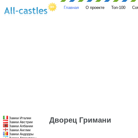
Главная
О проекте
Топ-100
Со
Дворец Гримани
Замки Италии
Замки Австрии
Замки Албании
Замки Англии
Замки Андорры