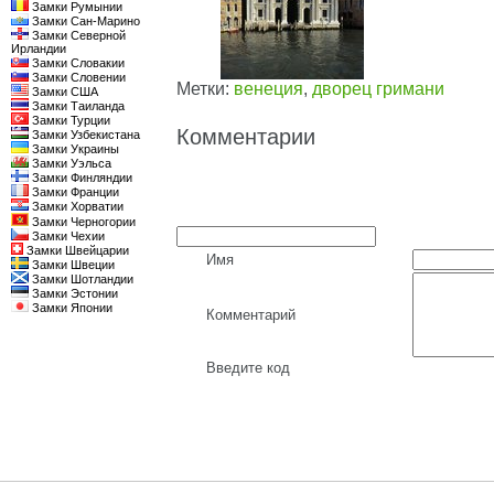
Замки Румынии
Замки Сан-Марино
Замки Северной
Ирландии
Замки Словакии
Замки Словении
Метки:
венеция
,
дворец гримани
Замки США
Замки Таиланда
Замки Турции
Комментарии
Замки Узбекистана
Замки Украины
Замки Уэльса
Замки Финляндии
Замки Франции
Замки Хорватии
Замки Черногории
Замки Чехии
Замки Швейцарии
Имя
Замки Швеции
Замки Шотландии
Замки Эстонии
Замки Японии
Комментарий
Введите код