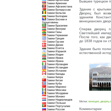
Замки Аргентины
Бывшее турецкое п
Замки Армении
Замки Афганистана
Здание с крытыми
Замки Белоруссии
Дворец был возв
Замки Бельгии
Замки Болгарии
зданиям Констан
Замки Боснии и
венецианских двор
Герцеговины
Замки Бразилии
Сперва дворец п
Замки Венгрии
Замки Ганы
Светлейшей импера
Замки Германии
После того, как д
Замки Греции
до 1838 годов он 
Замки Грузии
Замки Дании
Замки Египта
Здание было полно
Замки Израиля
естественной исто
Замки Индии
Замки Ирака
Замки Ирана
Замки Ирландии
Замки Исландии
Замки Испании
Замки Канады
Замки Кипра
Замки Китая
Замки Кубы
Замки Марокко
Замки Мексики
Замки Молдавии
Замки Монако
Замки Нидерландов
Метки:
венеция
,
дворец 
Замки Польши
Замки Португалии
Комментарии
Замки России