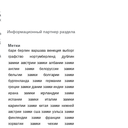
.
м
х
Информационный партнер раздела
в
.
1
Метки
венеция
бари
берлин
варшава
выборг
й
дублин
графство нортумберленд
замки австрии
замки албании
замки
замки
англии
замки белоруссии
бельгии
замки болгарии
замки
бургенланда
замки германии
замки
замки дании
греции
замки индии
замки
замки ирландии
ирана
замки
замки
замки италии
испании
каринтии
замки китая
замки нижней
австрии
замки сша
замки уэльса
замки
финляндии
замки франции
замки
замки чехии
хорватии
замки