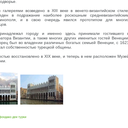
одворье.
 галереями возведено в XIII веке в венето-византийском стиле
еден в подражание наиболее роскошным средневизантийски
тинополя, и в свою очередь явился прототипом для многи
цов.
ринадлежал городу и именно здесь принимали гостившего 
тора Византии, а также многих других именитых гостей Венеции
ворец был во владении различных богатых семьей Венеции, c 162
стал собственностью турецкой общины.
стью восстановлено в XIX веке, и теперь в нем расположен Музе
рии.
фондако деи турки