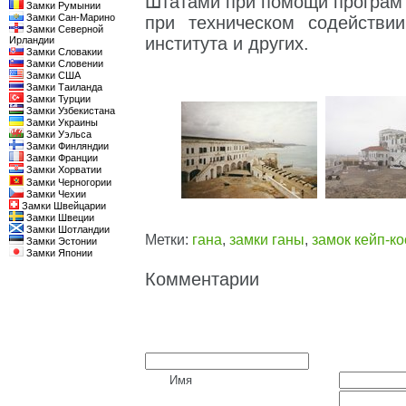
Штатами при помощи програм
Замки Румынии
Замки Сан-Марино
при техническом содействи
Замки Северной
института и других.
Ирландии
Замки Словакии
Замки Словении
Замки США
Замки Таиланда
Замки Турции
Замки Узбекистана
Замки Украины
Замки Уэльса
Замки Финляндии
Замки Франции
Замки Хорватии
Замки Черногории
Замки Чехии
Замки Швейцарии
Замки Швеции
Замки Шотландии
Метки:
гана
,
замки ганы
,
замок кейп-ко
Замки Эстонии
Замки Японии
Комментарии
Имя