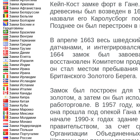
Замки Аргентины
Кейп-Кост замке форт в Гане
Замки Армении
Замки Афганистана
древесины был возведен в 16
Замки Белоруссии
Замки Бельгии
назвали его Каролусборг п
Замки Болгарии
Позднее он был перестроен в 
Замки Боснии и
Герцеговины
Замки Бразилии
Замки Венгрии
В апреле 1663 весь шведски
Замки Германии
Замки Греции
датчанами, и интегрировалс
Замки Грузии
Замки Дании
1664 замок был завоев
Замки Египта
восстановлен Комитетом прода
Замки Израиля
Замки Индии
он стал местом пребывания 
Замки Ирака
Замки Ирана
Британского Золотого Берега.
Замки Ирландии
Замки Исландии
Замки Испании
Замок был построен для т
Замки Италии
Замки Канады
золотом, а затем он был испо
Замки Кипра
Замки Китая
работорговле. В 1957 году, 
Замки Кубы
Замки Марокко
она прошла под опекой Гана 
Замки Мексики
Замки Молдавии
начале 1990-х годах здание
Замки Монако
правительством, за счет 
Замки Нидерландов
Замки Польши
Организации Объединенн
Замки Португалии
Замки России