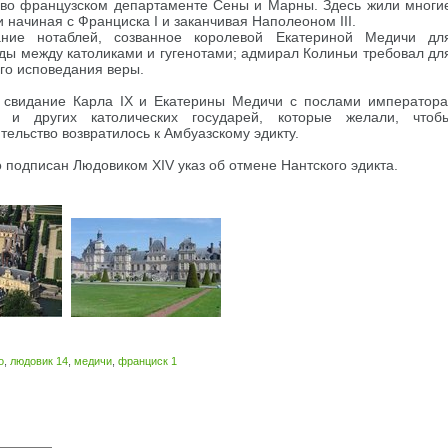
 во французском департаменте Сены и Марны. Здесь жили многи
 начиная с Франциска I и заканчивая Наполеоном III.
ние нотаблей, созванное королевой Екатериной Медичи дл
ы между католиками и гугенотами; адмирал Колиньи требовал дл
ого исповедания веры.
 свидание Карла IX и Екатерины Медичи с послами императора
о и других католических государей, которые желали, чтоб
тельство возвратилось к Амбуазскому эдикту.
о подписан Людовиком XIV указ об отмене Нантского эдикта.
о
,
людовик 14
,
медичи
,
франциск 1