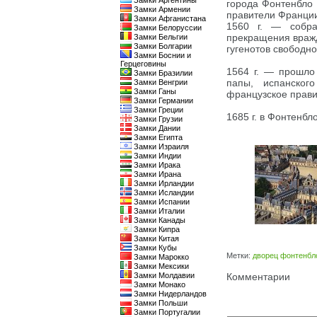
Замки Аргентины
города Фонтенбло
Замки Армении
правители Франции
Замки Афганистана
1560 г. — собра
Замки Белоруссии
прекращения вражд
Замки Бельгии
Замки Болгарии
гугенотов свободн
Замки Боснии и
Герцеговины
1564 г. — прошло
Замки Бразилии
папы, испанског
Замки Венгрии
Замки Ганы
французское прави
Замки Германии
Замки Греции
1685 г. в Фонтенбл
Замки Грузии
Замки Дании
Замки Египта
Замки Израиля
Замки Индии
Замки Ирака
Замки Ирана
Замки Ирландии
Замки Исландии
Замки Испании
Замки Италии
Замки Канады
Замки Кипра
Замки Китая
Замки Кубы
Метки:
дворец фонтенбл
Замки Марокко
Замки Мексики
Замки Молдавии
Комментарии
Замки Монако
Замки Нидерландов
Замки Польши
Замки Португалии