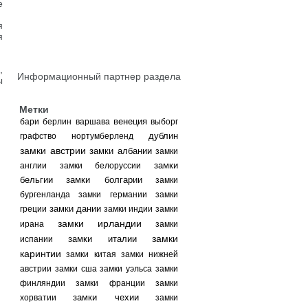
е
я
я
,
Информационный партнер раздела
ы
Метки
венеция
бари
берлин
варшава
выборг
дублин
графство нортумберленд
замки австрии
замки албании
замки
замки
англии
замки белоруссии
бельгии
замки болгарии
замки
бургенланда
замки германии
замки
замки дании
греции
замки индии
замки
замки ирландии
ирана
замки
замки
замки италии
испании
каринтии
замки китая
замки нижней
австрии
замки сша
замки уэльса
замки
финляндии
замки франции
замки
замки чехии
хорватии
замки